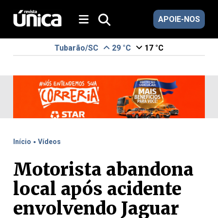
APOIE-NOS
Tubarão/SC
29 °C
17 °C
.
Início
Vídeos
Motorista abandona
local após acidente
envolvendo Jaguar