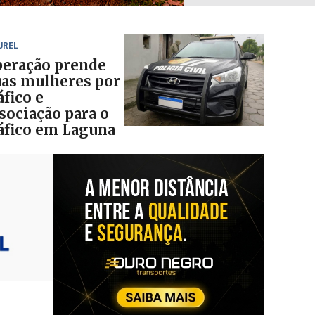
UREL
eração prende
as mulheres por
áfico e
sociação para o
áfico em Laguna