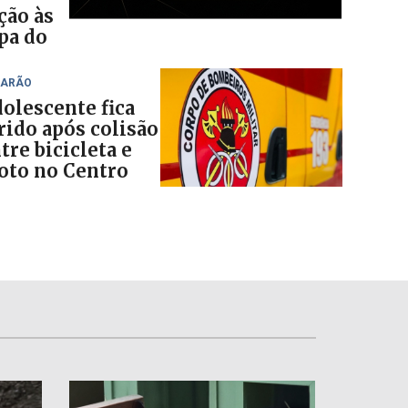
ção às
opa do
BARÃO
olescente fica
rido após colisão
tre bicicleta e
to no Centro