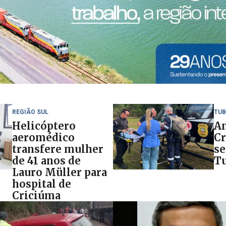
REGIÃO SUL
TU
Helicóptero
A
aeromédico
Cr
transfere mulher
se
de 41 anos de
T
Lauro Müller para
hospital de
Criciúma