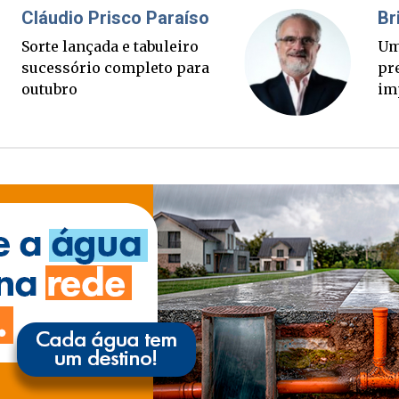
Fabiano Bordignon
Cl
Ponte Anita Garibaldi virou
Sor
palanque eleitoral
su
ou