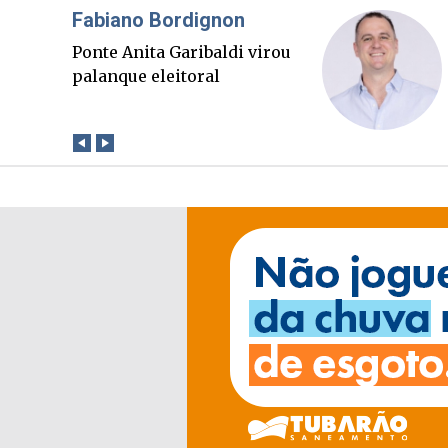
Misael Elias
O Boato corre mais rápido
que a verdade. Mas quem
paga a conta?