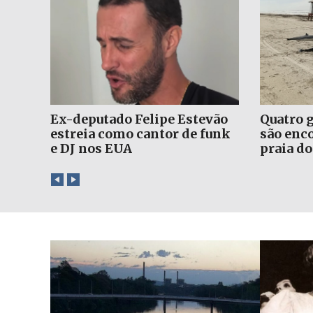
igo
Cão de apoio surpreende
Homem d
mir
tutor cego com visita durante
metros 
internação no HNSC
de para