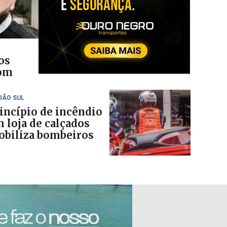
os
com
IÃO SUL
incípio de incêndio
 loja de calçados
biliza bombeiros