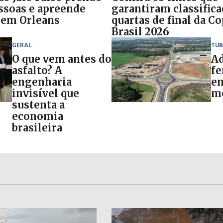
ssoas e apreende
garantiram classifica
 em Orleans
quartas de final da C
Brasil 2026
GERAL
TU
O que vem antes do
Ad
asfalto? A
fe
engenharia
en
invisível que
mo
sustenta a
economia
brasileira