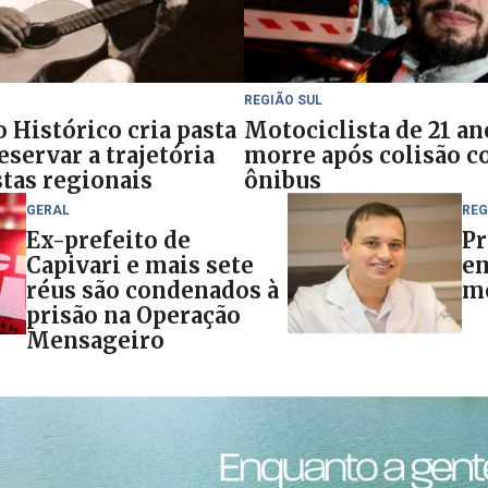
REGIÃO SUL
 Histórico cria pasta
Motociclista de 21 an
eservar a trajetória
morre após colisão 
stas regionais
ônibus
GERAL
REG
Ex-prefeito de
Pr
Capivari e mais sete
em
réus são condenados à
mo
prisão na Operação
Mensageiro