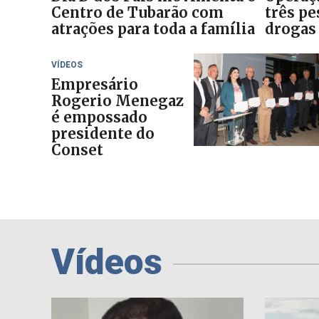
Centro de Tubarão com
três pe
atrações para toda a família
drogas
VÍDEOS
Empresário
Rogerio Menegaz
é empossado
presidente do
Conset
Vídeos