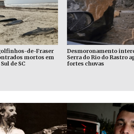
espenca de 15
Milei faz gesto a Flávio
durante decolagem
Bolsonaro e defende um
pente em Laguna
“onda azul” na América
Latina