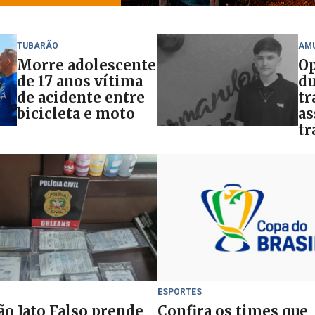
TUBARÃO
AM
Morre adolescente
Op
de 17 anos vítima
du
de acidente entre
tr
bicicleta e moto
as
tr
ESPORTES
o Jato Falso prende
Confira os times que