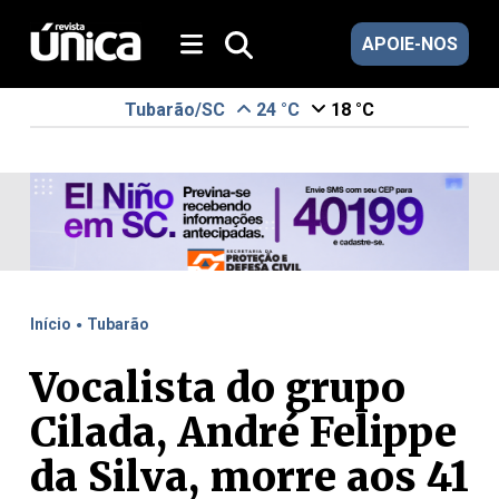
APOIE-NOS
Tubarão/SC
24 °C
18 °C
.
Início
Tubarão
Vocalista do grupo
Cilada, André Felippe
da Silva, morre aos 41