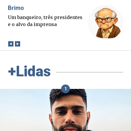
Misael Elias
O Boato corre mais rápido que a
verdade. Mas quem paga a
conta?
+Lidas
1