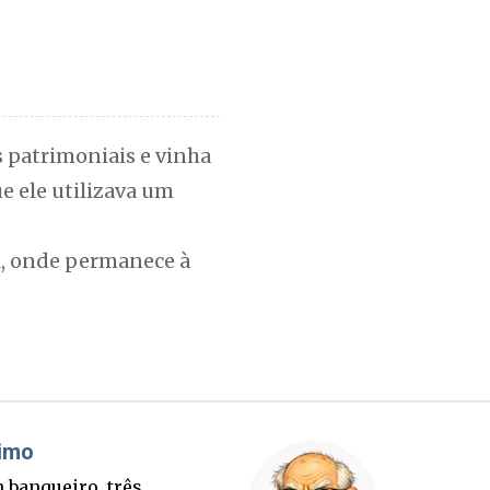
s patrimoniais e vinha
e ele utilizava um
l, onde permanece à
láudio Prisco Paraíso
Brimo
ula quer 40% em SC e
Um ban