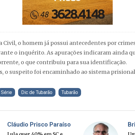
a Civil, o homem já possui antecedentes por crime
nte o inquérito. As apurações indicaram ainda qu
rrente, o que contribuiu para sua identificação.
, o suspeito foi encaminhado ao sistema prisiona
Série
Dic de Tubarão
Tubarão
Fabiano Bordignon
C
Ponte Anita Garibaldi virou
L