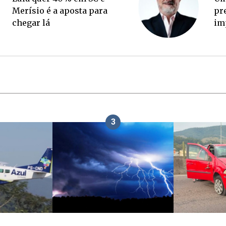
palanque eleitoral
M
c
3