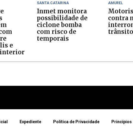
SANTA CATARINA
AMUREL
ve
Inmet monitora
Motoris
s
possibilidade de
contra 
em
ciclone bomba
interr
 com
com risco de
trânsito
tre
temporais
lis e
interior
icial
Expediente
Política de Privacidade
Princípios 