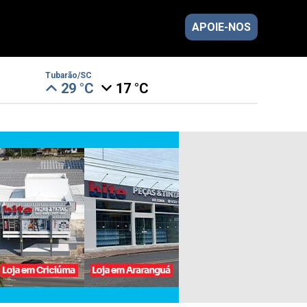
APOIE-NOS
Tubarão/SC
29 °C
17 °C