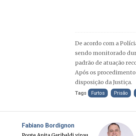
De acordo com a Políci
sendo monitorado dura
padrão de atuação reco
Após os procedimentos
disposição da Justiça.
Tags
Furtos
Prisão
Misael Elias
O Boato corre mais rápido