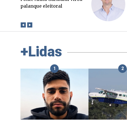
que a verdade. Mas quem
paga a conta?
+Lidas
1
2