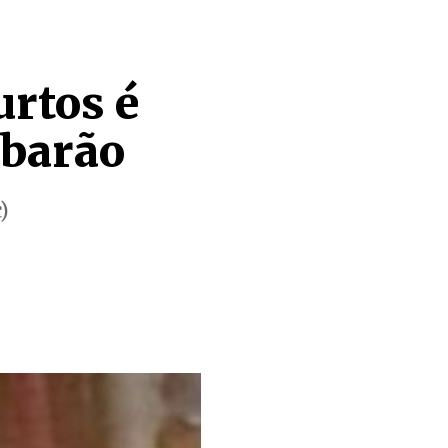
urtos é
ubarão
)