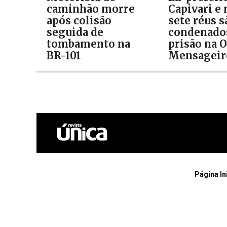
caminhão morre
Capivari e
após colisão
sete réus s
seguida de
condenado
tombamento na
prisão na 
BR-101
Mensageir
Página In