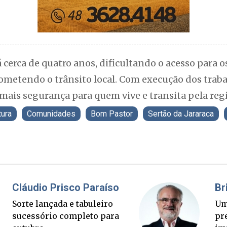
á cerca de quatro anos, dificultando o acesso para 
etendo o trânsito local. Com execução dos trabalh
mais segurança para quem vive e transita pela regi
tura
Comunidades
Bom Pastor
Sertão da Jararaca
Fabiano Bordignon
Cl
Ponte Anita Garibaldi virou
So
palanque eleitoral
su