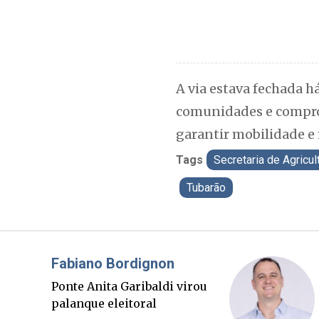
A via estava fechada h
comunidades e comprom
garantir mobilidade e 
Tags
Secretaria de Agricul
Tubarão
Misael Elias
O Boato corre mais rápido
que a verdade. Mas quem