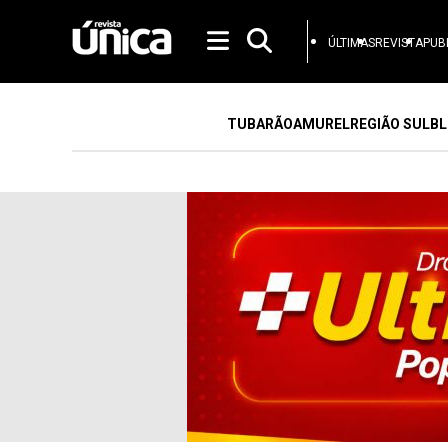
ÚLTIMAS
REVISTA
PUB
TUBARÃO
AMUREL
REGIÃO SUL
BL