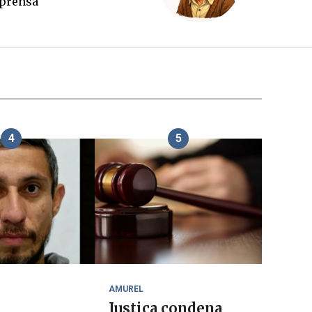
tubro
impren
4
5
AMUREL
Justiça condena