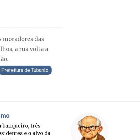
os moradores das
os, a rua volta a
ão.
Prefeitura de Tubarão
áudio Prisco Paraíso
Brimo
rte lançada e tabuleiro
Um banqu
cessório completo para
presiden