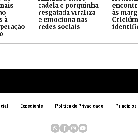
 mais
cadela e porquinha
encontr
ão
resgatada viraliza
às marg
s à
e emociona nas
Criciúm
Operação
redes sociais
identif
o
icial
Expediente
Política de Privacidade
Princípios 