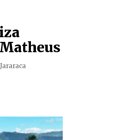
iza
l Matheus
 Jararaca