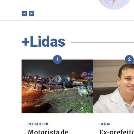
paga a conta?
+Lidas
1
2
REGIÃO SUL
GERAL
Motorista de
Ex-prefeit