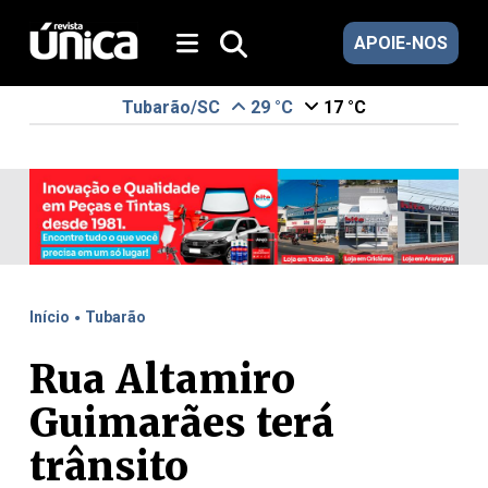
APOIE-NOS
Tubarão/SC
29 °C
17 °C
.
Início
Tubarão
Rua Altamiro
Guimarães terá
trânsito