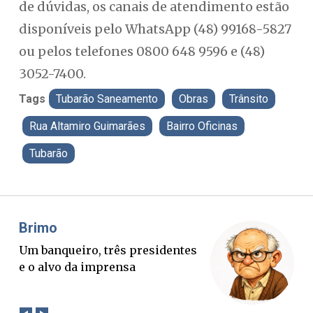
de dúvidas, os canais de atendimento estão
disponíveis pelo WhatsApp (48) 99168-5827
ou pelos telefones 0800 648 9596 e (48)
3052-7400.
Tags
Tubarão Saneamento
Obras
Trânsito
Rua Altamiro Guimarães
Bairro Oficinas
Tubarão
Misael Elias
Fa
O Boato corre mais rápido que a
Pon
verdade. Mas quem paga a
pal
conta?