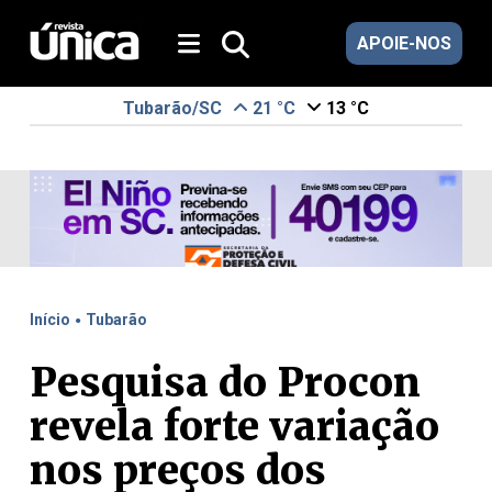
APOIE-NOS
Tubarão/SC
21 °C
13 °C
.
Início
Tubarão
Pesquisa do Procon
revela forte variação
nos preços dos