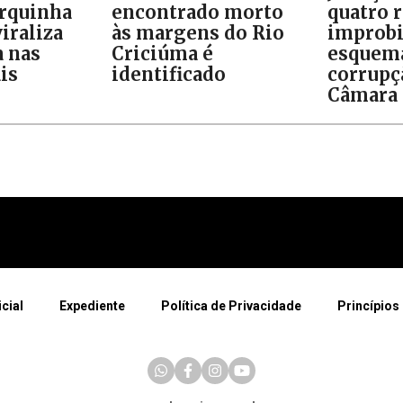
orquinha
encontrado morto
quatro 
iraliza
às margens do Rio
improb
 nas
Criciúma é
esquem
is
identificado
corrupç
Câmara 
icial
Expediente
Política de Privacidade
Princípios 