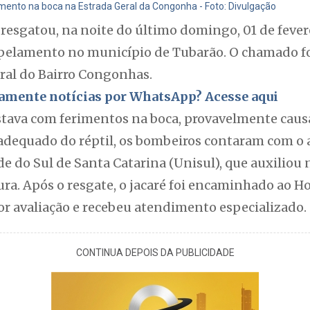
mento na boca na Estrada Geral da Congonha - Foto: Divulgação
resgatou, na noite do último domingo, 01 de fever
opelamento no município de Tubarão. O chamado foi
eral do Bairro Congonhas.
itamente notícias por WhatsApp? Acesse aqui
estava com ferimentos na boca, provavelmente cau
 adequado do réptil, os bombeiros contaram com o 
e do Sul de Santa Catarina (Unisul), que auxiliou
a. Após o resgate, o jacaré foi encaminhado ao Ho
or avaliação e recebeu atendimento especializado.
CONTINUA DEPOIS DA PUBLICIDADE