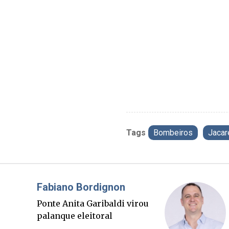
Tags
Bombeiros
Jacar
Misael Elias
O Boato corre mais rápido
que a verdade. Mas quem
paga a conta?