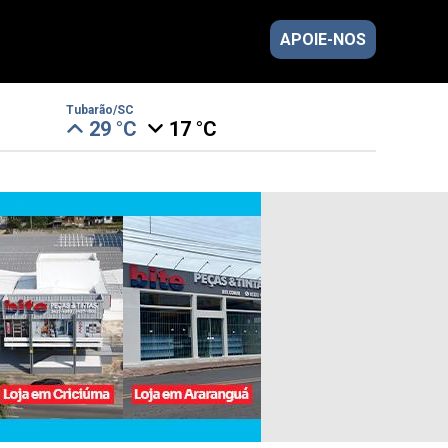
APOIE-NOS
Tubarão/SC
29 °C
17 °C