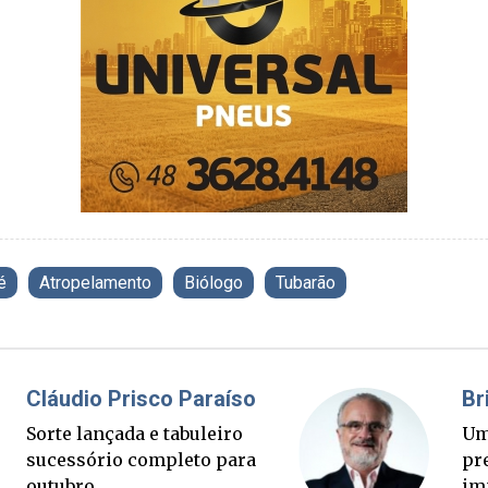
é
Atropelamento
Biólogo
Tubarão
Fabiano Bordignon
Cl
Ponte Anita Garibaldi virou
So
palanque eleitoral
su
ou