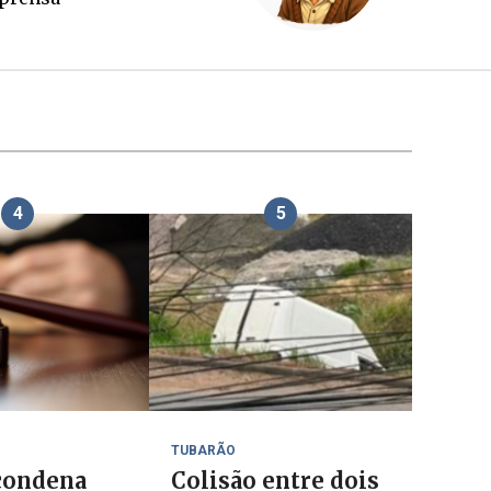
4
5
TUBARÃO
 condena
Colisão entre dois