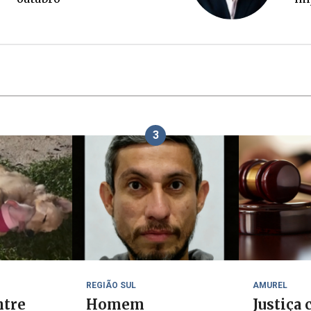
3
REGIÃO SUL
AMUREL
ntre
Homem
Justiça