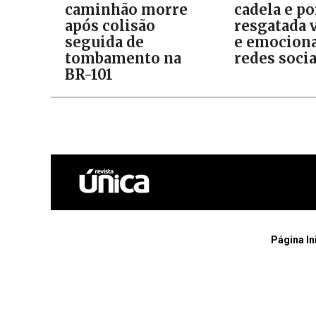
caminhão morre
cadela e p
após colisão
resgatada v
seguida de
e emociona
tombamento na
redes socia
BR-101
Página In