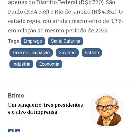
apenas do Distrito Federal (R$6.720), São
Paulo (R$4.378) e Rio de Janeiro (R$4.352). O
estado registrou ainda crescimento de 3,2%
em relação ao mesmo período de 2025.
Tags
Emprego
Santa Catarina
Taxa de Ocupação
Governo
Estado
Indústria
Economia
Misael Elias
Fa
O Boato corre mais rápido que a
Po
verdade. Mas quem paga a
pa
conta?