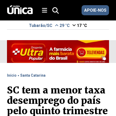
APOIE-NOS
Tubarão/SC
29 °C
17 °C
.
Início
Santa Catarina
SC tem a menor taxa
desemprego do país
pelo quinto trimestre