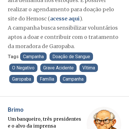
alta demanda nos estoques. É possível
realizar o agendamento para doação pelo
site do Hemosc (
acesse aqui
).
A campanha busca sensibilizar voluntários
aptos a doar e contribuir com o tratamento
da moradora de Garopaba.
Tags
Campanha
Doação de Sangue
O Negativo
Grave Acidente
Vìtima
Garopaba
Família
Campanha
Misael Elias
O Boato corre mais rápido que a
verdade. Mas quem paga a