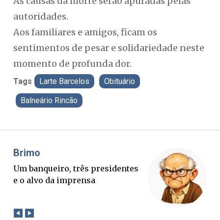
As causas da morte serão apuradas pelas
autoridades.
Aos familiares e amigos, ficam os
sentimentos de pesar e solidariedade neste
momento de profunda dor.
Tags
Larte Barcelos
Obituário
Balneário Rincão
Misael Elias
Fa
O Boato corre mais rápido que a
Po
verdade. Mas quem paga a
pa
conta?