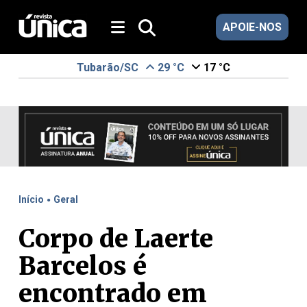
APOIE-NOS
Tubarão/SC
29 °C
17 °C
.
Início
Geral
Corpo de Laerte
Barcelos é
encontrado em