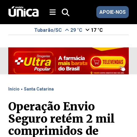
APOIE-NOS
Tubarão/SC
29 °C
17 °C
.
Início
Santa Catarina
Operação Envio
Seguro retém 2 mil
comprimidos de