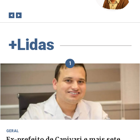
conta?
+Lidas
1
GERAL
Ex-prefeito de Capivari e mais sete