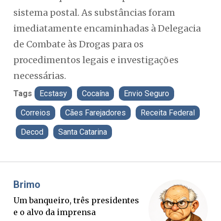
sistema postal. As substâncias foram
imediatamente encaminhadas à Delegacia
de Combate às Drogas para os
procedimentos legais e investigações
necessárias.
Tags
Ecstasy
Cocaína
Envio Seguro
Correios
Cães Farejadores
Receita Federal
Decod
Santa Catarina
Misael Elias
s presidentes
O Boato corre mais rápid
nsa
verdade. Mas quem paga 