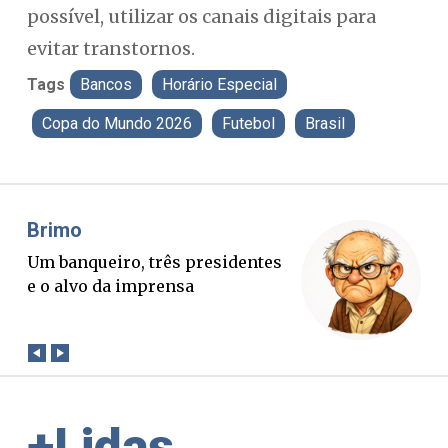
possível, utilizar os canais digitais para
evitar transtornos.
Tags
Bancos
Horário Especial
Copa do Mundo 2026
Futebol
Brasil
Misael Elias
Fa
O Boato corre mais rápido que a
Pon
verdade. Mas quem paga a
pal
conta?
+Lidas