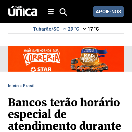
APOIE-NOS
Tubarão/SC
29 °C
17 °C
.
Início
Brasil
Bancos terão horário
especial de
atendimento durante