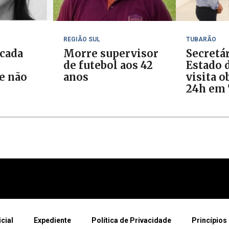
REGIÃO SUL
TUBARÃO
cada
Morre supervisor
Secretá
de futebol aos 42
Estado 
e não
anos
visita o
24h em 
icial
Expediente
Política de Privacidade
Princípios 