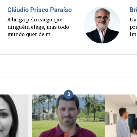
Fabiano Bordignon
Cl
Ponte Anita Garibaldi virou
A 
palanque eleitoral
ni
mu
3