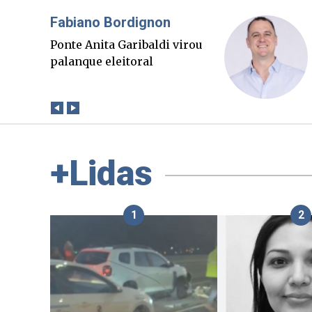
Misael Elias
O Boato corre mais rápido
que a verdade. Mas quem
paga a conta?
+Lidas
1
2