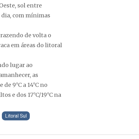
este, sol entre
 dia, com mínimas
trazendo de volta o
ca em áreas do litoral
ndo lugar ao
 amanhecer, as
e de 9°C a 14°C no
altos e dos 17°C/19°C na
Litoral Sul