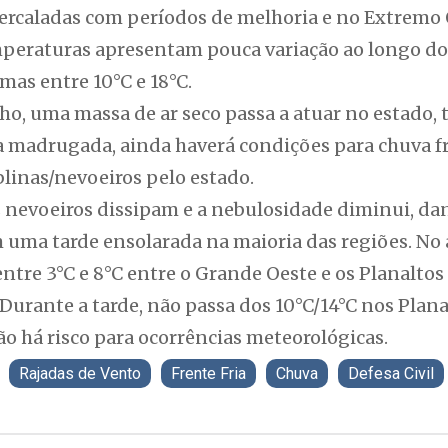
ercaladas com períodos de melhoria e no Extremo O
peraturas apresentam pouca variação ao longo do
mas entre 10°C e 18°C.
o, uma massa de ar seco passa a atuar no estado, 
 madrugada, ainda haverá condições para chuva fra
linas/nevoeiros pelo estado.
 nevoeiros dissipam e a nebulosidade diminui, da
 uma tarde ensolarada na maioria das regiões. No
tre 3°C e 8°C entre o Grande Oeste e os Planaltos 
í. Durante a tarde, não passa dos 10°C/14°C nos Plan
ão há risco para ocorrências meteorológicas.
Rajadas de Vento
Frente Fria
Chuva
Defesa Civil