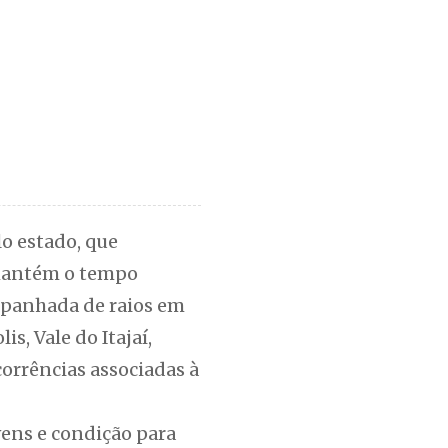
o estado, que
, mantém o tempo
mpanhada de raios em
s, Vale do Itajaí,
corrências associadas à
vens e condição para