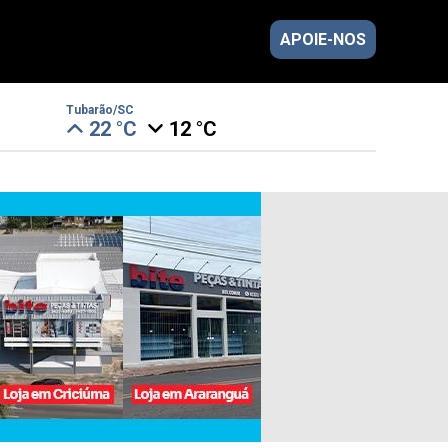
APOIE-NOS
Tubarão/SC
22 °C
12 °C