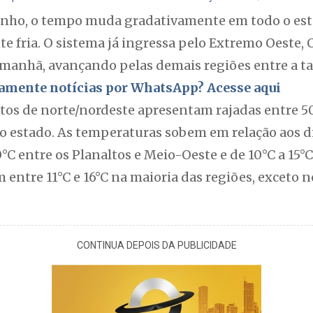
 junho, o tempo muda gradativamente em todo o es
 fria. O sistema já ingressa pelo Extremo Oeste, 
 manhã, avançando pelas demais regiões entre a tar
itamente notícias por WhatsApp? Acesse aqui
tos de norte/nordeste apresentam rajadas entre 50
o estado. As temperaturas sobem em relação aos di
°C entre os Planaltos e Meio-Oeste e de 10°C a 15°C
 entre 11°C e 16°C na maioria das regiões, exceto n
CONTINUA DEPOIS DA PUBLICIDADE