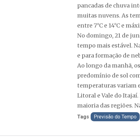
pancadas de chuva int
muitas nuvens. As tem
entre 7°C e 14°C e máxi
No domingo, 21 de junh
tempo mais estável. Na
e para formação de neb
Ao longo da manhã, os
predomínio de sol com
temperaturas variam en
Litoral e Vale do Itaja
maioria das regiões. N
Tags
Previsão do Tempo