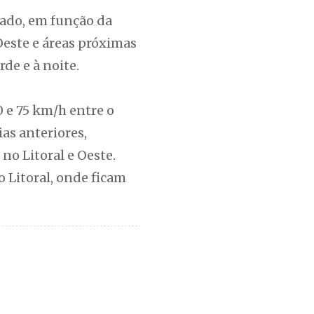
tado, em função da
Oeste e áreas próximas
de e à noite.
 e 75 km/h entre o
as anteriores,
 no Litoral e Oeste.
o Litoral, onde ficam