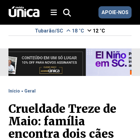
APOIE-NOS
Tubarão/SC
18 °C
12 °C
.
Início
Geral
Crueldade Treze de
Maio: família
encontra dois cães