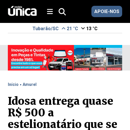
APOIE-NOS
Tubarão/SC
21 °C
13 °C
.
Início
Amurel
Idosa entrega quase
R$ 500 a
estelionatário que se