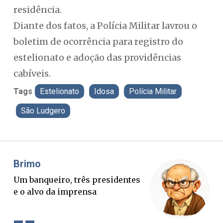
residência.
Diante dos fatos, a Polícia Militar lavrou o
boletim de ocorrência para registro do
estelionato e adoção das providências
cabíveis.
Tags
Estelionato
Idosa
Polícia Militar
São Ludgero
Misael Elias
O Boato corre mais rápido que a
verdade. Mas quem paga a
conta?