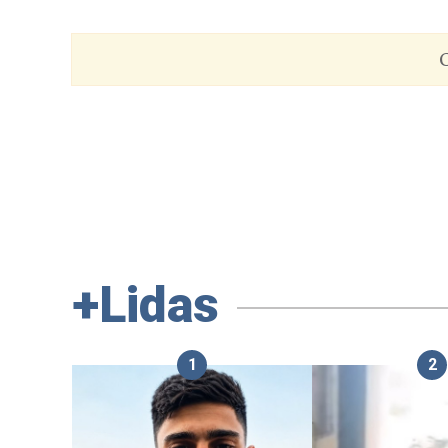
C
+Lidas
1
2