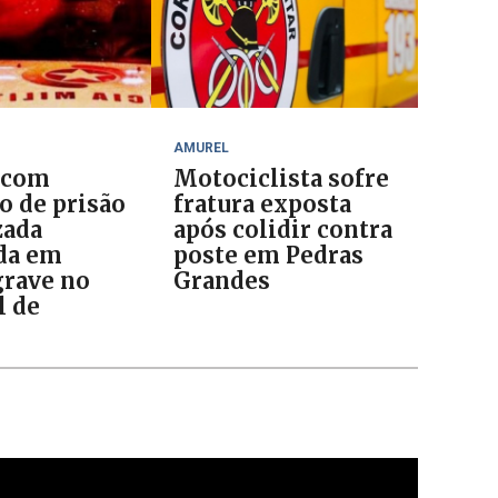
AMUREL
 com
Motociclista sofre
 de prisão
fratura exposta
zada
após colidir contra
da em
poste em Pedras
grave no
Grandes
l de