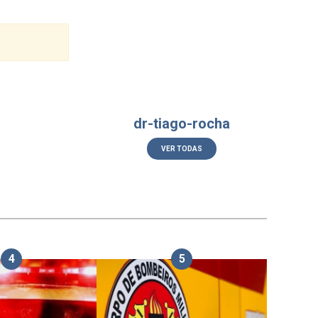
dr-tiago-rocha
VER TODAS
4
5