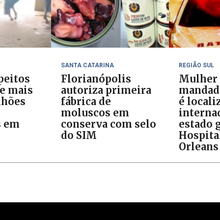
SANTA CATARINA
REGIÃO SUL
peitos
Florianópolis
Mulher
 e mais
autoriza primeira
mandado
lhões
fábrica de
é locali
moluscos em
interna
s em
conserva com selo
estado 
do SIM
Hospita
Orleans