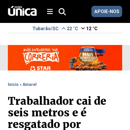
APOIE-NOS
Tubarão/SC
22 °C
12 °C
.
Início
Amurel
Trabalhador cai de
seis metros e é
resgatado por