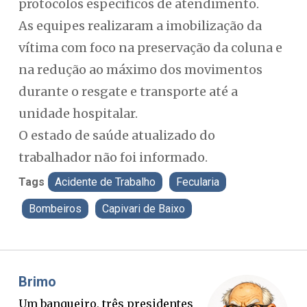
protocolos específicos de atendimento.
As equipes realizaram a imobilização da
vítima com foco na preservação da coluna e
na redução ao máximo dos movimentos
durante o resgate e transporte até a
unidade hospitalar.
O estado de saúde atualizado do
trabalhador não foi informado.
Tags
Acidente de Trabalho
Fecularia
Bombeiros
Capivari de Baixo
Misael Elias
Fa
O Boato corre mais rápido que a
Pon