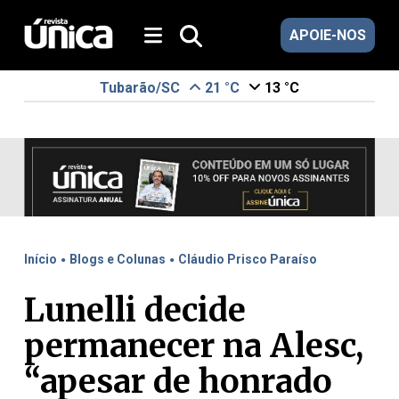
APOIE-NOS
Tubarão/SC
21 °C
13 °C
.
.
Início
Blogs e Colunas
Cláudio Prisco Paraíso
Lunelli decide
permanecer na Alesc,
“apesar de honrado