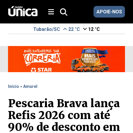
APOIE-NOS
Tubarão/SC
22 °C
12 °C
.
Início
Amurel
Pescaria Brava lança
Refis 2026 com até
90% de desconto em