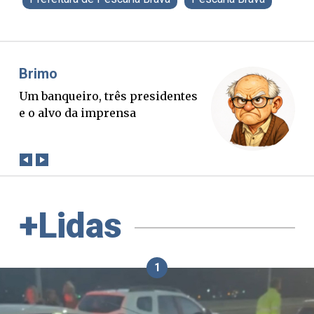
Misael Elias
O Boato corre mais rápido que a
verdade. Mas quem paga a
conta?
+Lidas
1