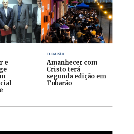
TUBARÃO
r e
Amanhecer com
ge
Cristo terá
am
segunda edição em
cial
Tubarão
e