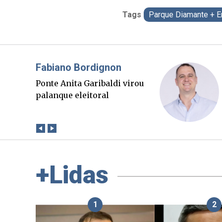
Tags
Parque Diamante + E
Misael Elias
O Boato corre mais rápido
que a verdade. Mas quem
paga a conta?
+Lidas
1
2