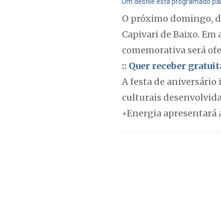
Um desfile está programado para
O próximo domingo, di
Capivari de Baixo. Em
comemorativa será ofe
:: Quer receber gratu
A festa de aniversário 
culturais desenvolvida
+Energia apresentará 