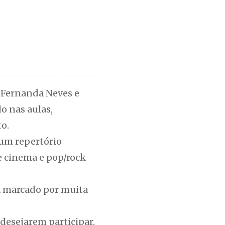
s Fernanda Neves e
o nas aulas,
o.
 um repertório
e cinema e pop/rock
á marcado por muita
 desejarem participar.