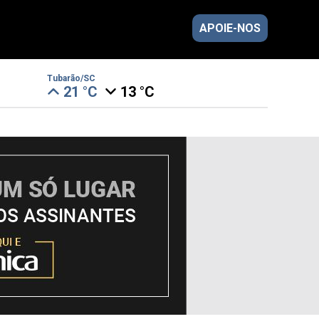
APOIE-NOS
Tubarão/SC
21 °C
13 °C