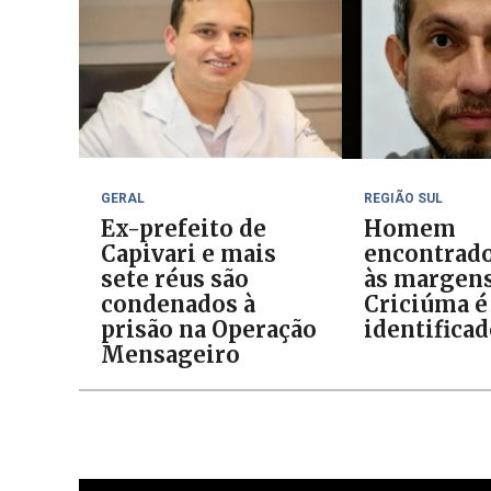
GERAL
REGIÃO SUL
Ex-prefeito de
Homem
Capivari e mais
encontrad
sete réus são
às margens
condenados à
Criciúma é
prisão na Operação
identifica
Mensageiro