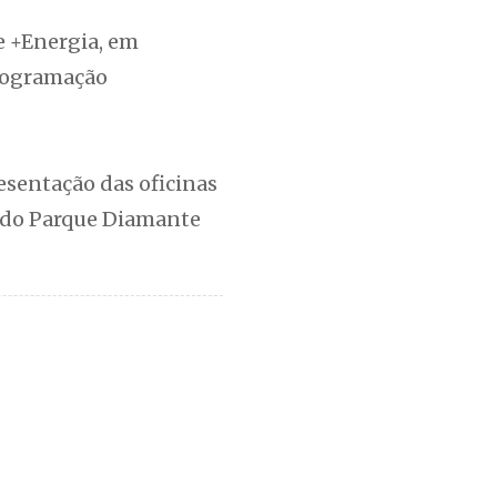
e +Energia, em
programação
resentação das oficinas
ro do Parque Diamante