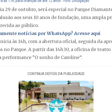
 as 17h, para crianças de até 12 anos - Foto: Divulgação
a 29 de outubro, será especial no Parque Diamant
 alusão aos seus 10 anos de fundação, uma ampla 
recida ao público.
itamente notícias por WhatsApp? Acesse aqui
inicia às 14h, com a abertura oficial, seguida da ap
s no Parque. A partir das 14h30, a oficina de teat
a performance “O sonho de Caroline”.
CONTINUA DEPOIS DA PUBLICIDADE