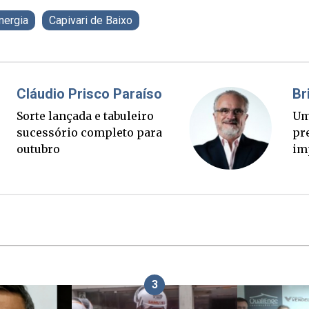
nergia
Capivari de Baixo
Fabiano Bordignon
Cl
Ponte Anita Garibaldi virou
Sor
palanque eleitoral
su
ou
3