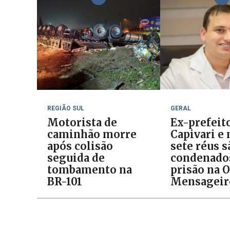
REGIÃO SUL
GERAL
Motorista de
Ex-prefeit
caminhão morre
Capivari e
após colisão
sete réus s
seguida de
condenado
tombamento na
prisão na 
BR-101
Mensageir