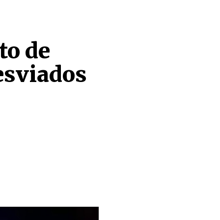
to de
esviados