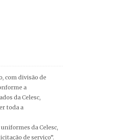
, com divisão de
Conforme a
ados da Celesc,
er toda a
 uniformes da Celesc,
citação de serviço”.