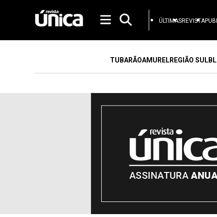
ÚLTIMAS
REVISTA
PUB
TUBARÃO
AMUREL
REGIÃO SUL
BL