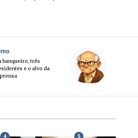
Cláudio Prisco Paraíso
Sorte lançada e tabuleiro
sucessório completo para
outubro
4
5