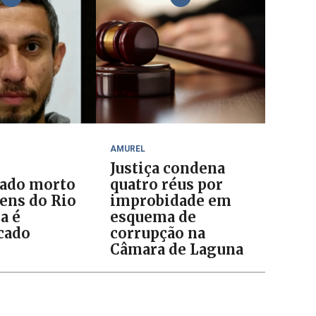
AMUREL
Justiça condena
ado morto
quatro réus por
ens do Rio
improbidade em
a é
esquema de
icado
corrupção na
Câmara de Laguna