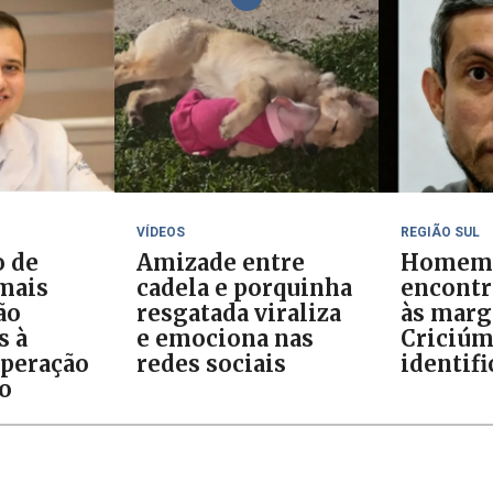
VÍDEOS
REGIÃO SUL
o de
Amizade entre
Homem
 mais
cadela e porquinha
encontr
ão
resgatada viraliza
às marg
s à
e emociona nas
Criciúm
Operação
redes sociais
identif
o