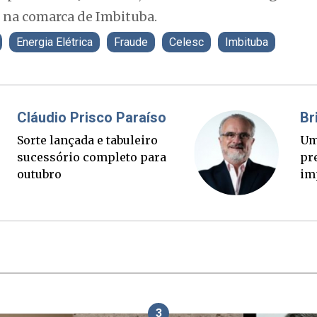
 na comarca de Imbituba.
Energia Elétrica
Fraude
Celesc
Imbituba
Fabiano Bordignon
Ponte Anita Garibaldi virou
palanque eleitoral
3