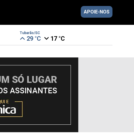
APOIE-NOS
Tubarão/SC
29 °C
17 °C