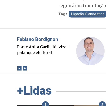
seguirá em tramitação
Tags
Ligação Clandestina
Misael Elias
O Boato corre mais rápido
que a verdade. Mas quem
paga a conta?
+Lidas
1
2