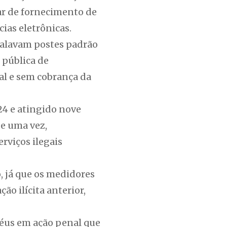
ar de fornecimento de
ias eletrônicas.
talavam postes padrão
 pública de
al e sem cobrança da
24 e atingido nove
de uma vez,
erviços ilegais
 já que os medidores
ão ilícita anterior,
 réus em ação penal que