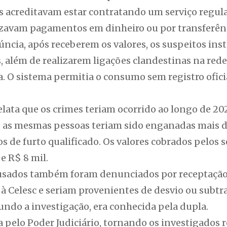
as acreditavam estar contratando um serviço regul
lizavam pagamentos em dinheiro ou por transferênc
ncia, após receberem os valores, os suspeitos ins
 além de realizarem ligações clandestinas na rede
a. O sistema permitia o consumo sem registro ofici
elata que os crimes teriam ocorrido ao longo de 20
s, as mesmas pessoas teriam sido enganadas mais 
s de furto qualificado. Os valores cobrados pelos s
e R$ 8 mil.
cusados também foram denunciados por receptação,
à Celesc e seriam provenientes de desvio ou subtraç
undo a investigação, era conhecida pela dupla.
ta pelo Poder Judiciário, tornando os investigados