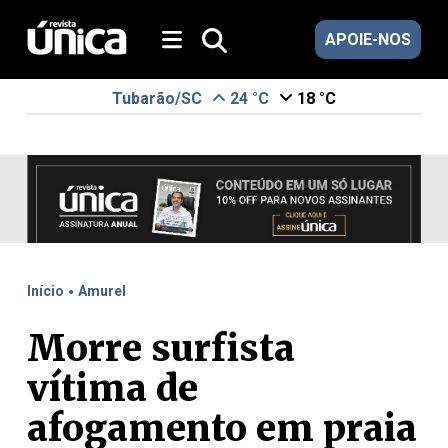
APOIE-NOS
Tubarão/SC
24 °C
18 °C
.
Início
Amurel
Morre surfista
vítima de
afogamento em praia