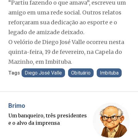
“Partiu fazendo o que amava”, escreveu um
amigo em uma rede social. Outros relatos
reforçaram sua dedicação ao esporte e o
legado de amizade deixado.
O velório de Diego José Valle ocorreu nesta
quinta-feira, 19 de fevereiro, na Capela do
Mazinho, em Imbituba.
Tags
Diego José Valle
Obituário
Imbituba
Misael Elias
Fa
O Boato corre mais rápido que a
Pon
verdade. Mas quem paga a
pal
conta?