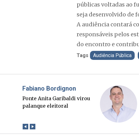
públicas voltadas ao 
seja desenvolvido de fo
A audiência contará c
responsáveis pelos est
do encontro e contrib
Tags
Audiência Pública
Misael Elias
O Boato corre mais rápido
que a verdade. Mas quem
paga a conta?