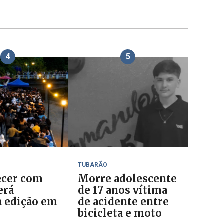
4
5
TUBARÃO
cer com
Morre adolescente
erá
de 17 anos vítima
 edição em
de acidente entre
o
bicicleta e moto