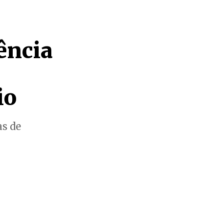
ência
io
as de