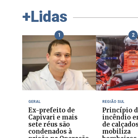
+Lidas
1
2
GERAL
REGIÃO SUL
Ex-prefeito de
Princípio 
Capivari e mais
incêndio e
sete réus são
de calçado
condenados à
mobiliza