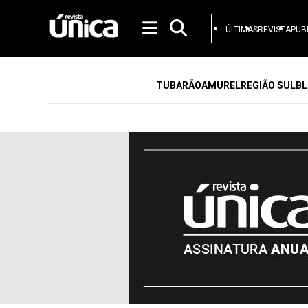
ÚLTIMAS
REVISTA
PUB
TUBARÃO
AMUREL
REGIÃO SUL
BL