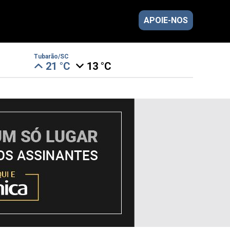
APOIE-NOS
Tubarão/SC
21 °C
13 °C