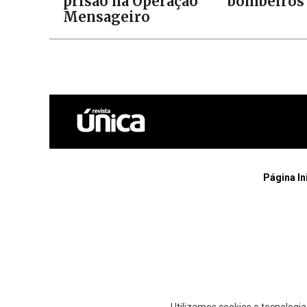
prisão na Operação
bombeiros
Mensageiro
Página In