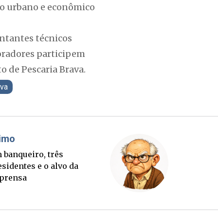
to urbano e econômico
ntantes técnicos
moradores participem
 de Pescaria Brava.
ava
Cláudio Prisco Paraíso
Bri
Sorte lançada e tabuleiro
Um b
sucessório completo para
presi
outubro
impr