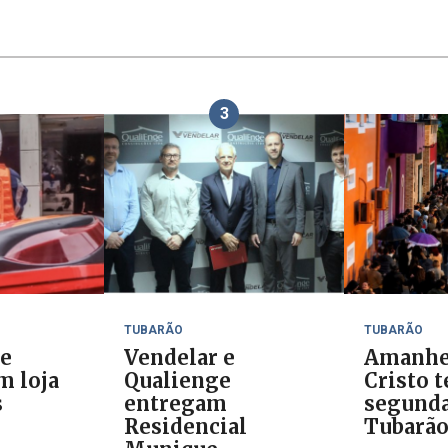
3
TUBARÃO
TUBARÃO
de
Vendelar e
Amanhe
m loja
Qualienge
Cristo t
s
entregam
segunda
Residencial
Tubarã