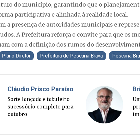
futuro do município, garantindo que o planejamen
rma participativa e alinhada à realidade local.
om a presença de autoridades municipais e represe
udos. A Prefeitura reforça o convite para que os 
uam com a definição dos rumos do desenvolvimento
Plano Diretor
Prefeitura de Pescaria Brava
Pescaria Br
Fabiano Bordignon
Ponte Anita Garibaldi virou
palanque eleitoral