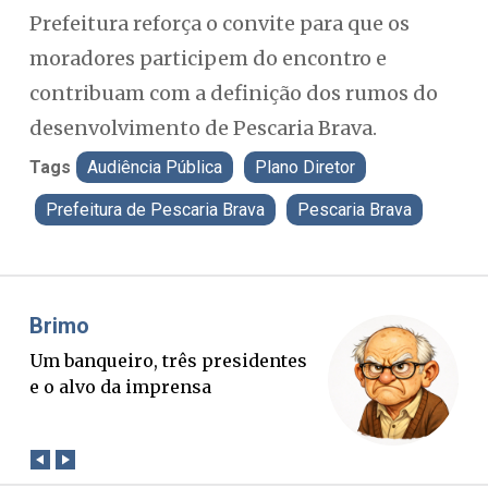
Prefeitura reforça o convite para que os
moradores participem do encontro e
contribuam com a definição dos rumos do
desenvolvimento de Pescaria Brava.
Tags
Audiência Pública
Plano Diretor
Prefeitura de Pescaria Brava
Pescaria Brava
Misael Elias
Fa
O Boato corre mais rápido que a
Pon
verdade. Mas quem paga a
pal
conta?