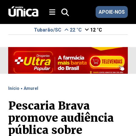
APOIE-NOS
Tubarão/SC
22 °C
12 °C
.
Início
Amurel
Pescaria Brava
promove audiência
pública sobre