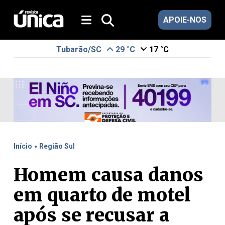
APOIE-NOS
Tubarão/SC
29 °C
17 °C
.
Início
Região Sul
Homem causa danos
em quarto de motel
após se recusar a