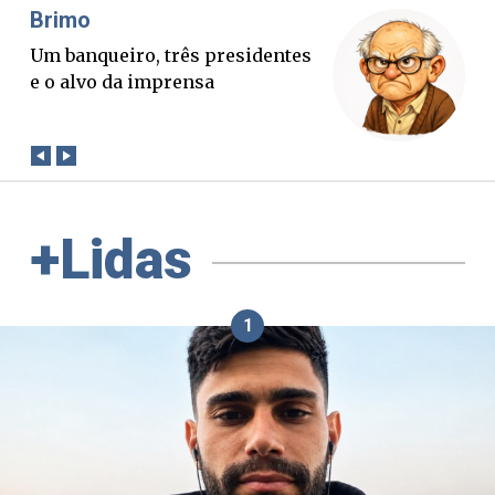
Brimo
Mis
Um banqueiro, três presidentes
O B
e o alvo da imprensa
ver
con
+Lidas
1