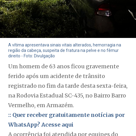
A vítima apresentava sinais vitais alterados, hemorragia na
região da cabeça, suspeita de fratura na pelve e no fêmur
direito - Foto: Divulgação
Um homem de 63 anos ficou gravemente
ferido após um acidente de trânsito
registrado no fim da tarde desta sexta-feira,
na Rodovia Estadual SC-435, no Bairro Barro
Vermelho, em Armazém.
:: Quer receber gratuitamente notícias por
WhatsApp? Acesse aqui
A ocorrência foi atendida por equipes do