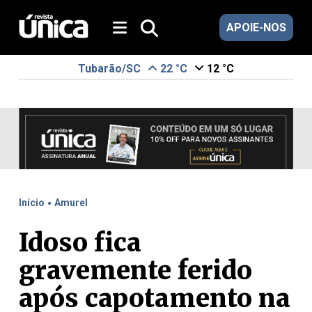
APOIE-NOS
Tubarão/SC
22 °C
12 °C
.
Início
Amurel
Idoso fica
gravemente ferido
após capotamento na