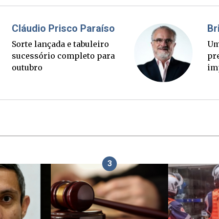
Fabiano Bordignon
Ponte Anita Garibaldi virou
palanque eleitoral
3