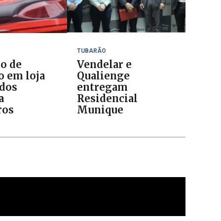
TUBARÃO
io de
Vendelar e
o em loja
Qualienge
ados
entregam
a
Residencial
ros
Munique