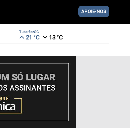
APOIE-NOS
Tubarão/SC
21 °C
13 °C