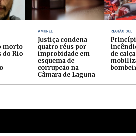
AMUREL
REGIÃO SUL
Justiça condena
Princíp
o morto
quatro réus por
incêndi
 do Rio
improbidade em
de calç
esquema de
mobiliz
do
corrupção na
bombei
Câmara de Laguna