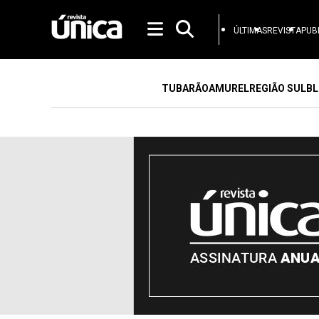
ÚLTIMAS
REVISTA
PUB
TUBARÃO
AMUREL
REGIÃO SUL
BL