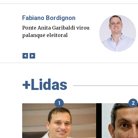
Misael Elias
O Boato corre mais rápido
que a verdade. Mas quem
paga a conta?
+Lidas
1
2