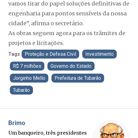
vamos tirar do papel soluções definitivas de
engenharia para pontos sensíveis da nossa
cidade”, afirma o secretário.
As obras seguem agora para os trâmites de
projetos e licitações.
Tags
Proteção e Defesa Civil
Investimento
R$ 7 milhões
Governo do Estado
Jorginho Mello
Prefeitura de Tubarão
Tubarão
Misael Elias
Fa
O Boato corre mais rápido que a
Pon