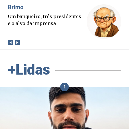
Misael Elias
O Boato corre mais rápido que a
verdade. Mas quem paga a
conta?
+Lidas
1