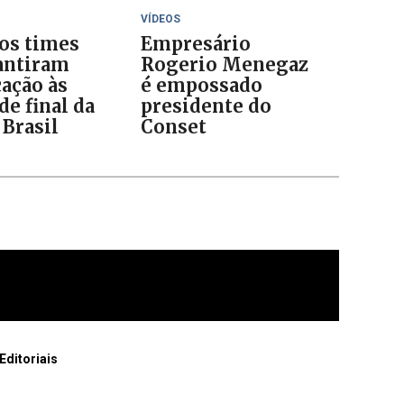
VÍDEOS
 os times
Empresário
antiram
Rogerio Menegaz
cação às
é empossado
de final da
presidente do
 Brasil
Conset
Editoriais