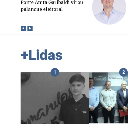
O Boato corre mais rápido
que a verdade. Mas quem
paga a conta?
+Lidas
1
2