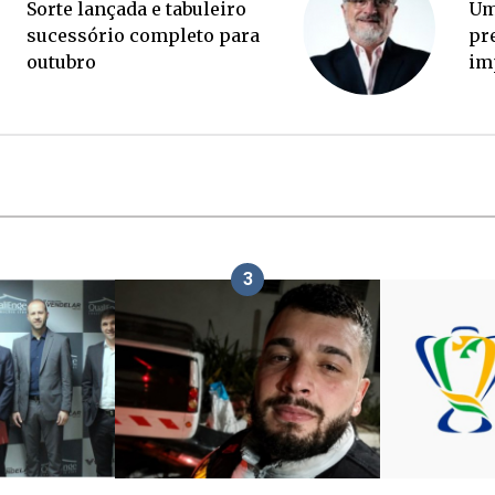
Ponte Anita Garibaldi virou
So
palanque eleitoral
su
ou
3