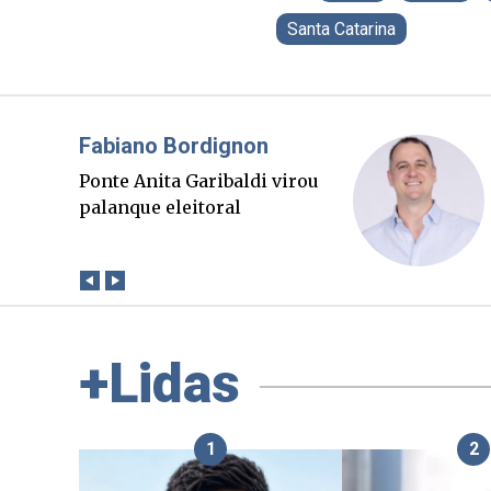
Santa Catarina
Misael Elias
O Boato corre mais rápido
que a verdade. Mas quem
paga a conta?
+Lidas
1
2