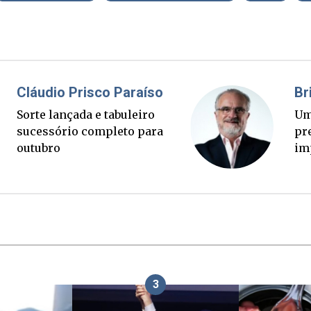
Fabiano Bordignon
Cl
Ponte Anita Garibaldi virou
Sor
palanque eleitoral
su
ou
3