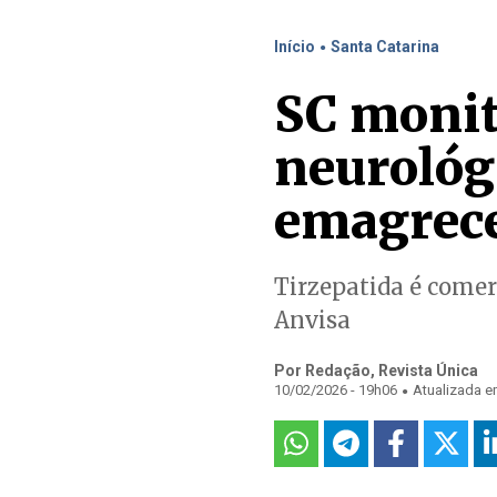
.
Início
Santa Catarina
SC monito
neurológ
emagrec
Tirzepatida é come
Anvisa
Por Redação, Revista Única
.
10/02/2026 - 19h06
Atualizada e