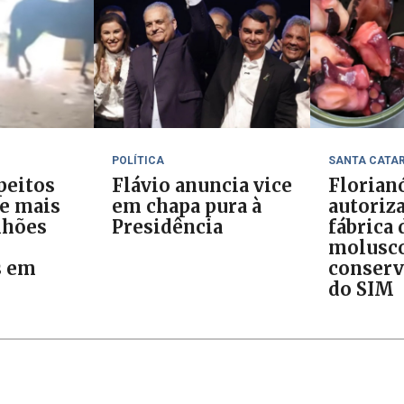
POLÍTICA
SANTA CATA
peitos
Flávio anuncia vice
Florian
 e mais
em chapa pura à
autoriz
lhões
Presidência
fábrica 
molusc
s em
conserv
do SIM