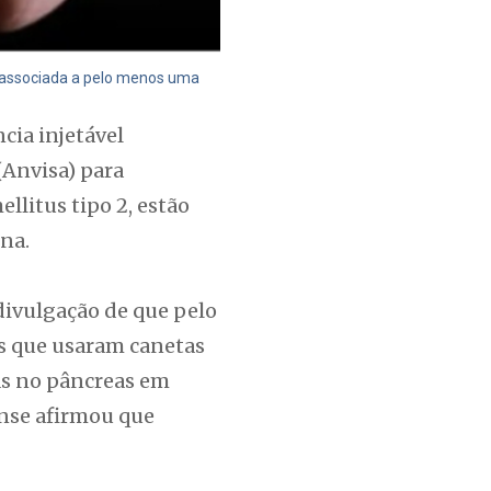
 associada a pelo menos uma
cia injetável
(Anvisa) para
llitus tipo 2, estão
na.
 divulgação de que pelo
as que usaram canetas
as no pâncreas em
ense afirmou que