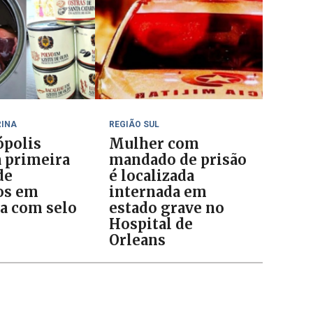
RINA
REGIÃO SUL
ópolis
Mulher com
a primeira
mandado de prisão
de
é localizada
os em
internada em
a com selo
estado grave no
Hospital de
Orleans