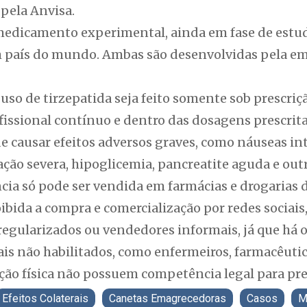
pela Anvisa.
 medicamento experimental, ainda em fase de estud
país do mundo. Ambas são desenvolvidas pela emp
 uso de tirzepatida seja feito somente sob prescri
sional contínuo e dentro das dosagens prescritas
 causar efeitos adversos graves, como náuseas in
ação severa, hipoglicemia, pancreatite aguda e outr
ncia só pode ser vendida em farmácias e drogarias
ibida a compra e comercialização por redes sociais,
egularizados ou vendedores informais, já que há o r
ais não habilitados, como enfermeiros, farmacêutic
ção física não possuem competência legal para pres
Efeitos Colaterais
Canetas Emagrecedoras
Casos
M