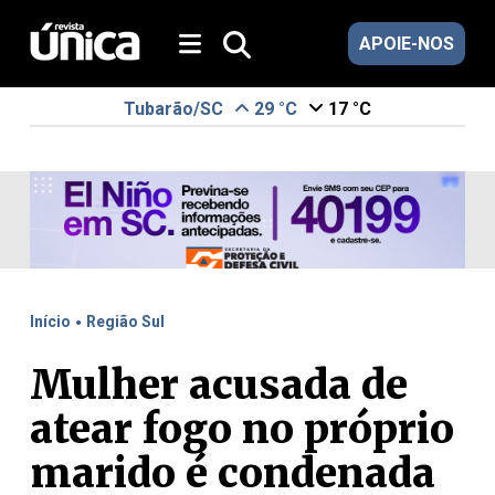
APOIE-NOS
Tubarão/SC
29 °C
17 °C
.
Início
Região Sul
Mulher acusada de
atear fogo no próprio
marido é condenada