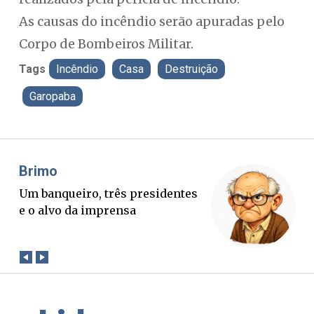
As causas do incêndio serão apuradas pelo
Corpo de Bombeiros Militar.
Tags
Incêndio
Casa
Destruição
Garopaba
Misael Elias
Fa
O Boato corre mais rápido que a
Pon
verdade. Mas quem paga a
pal
conta?