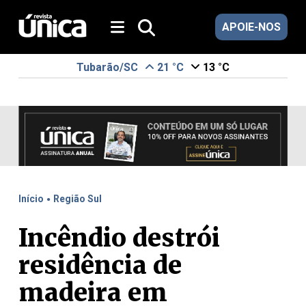
APOIE-NOS
Tubarão/SC
21 °C
13 °C
.
Início
Região Sul
Incêndio destrói
residência de
madeira em