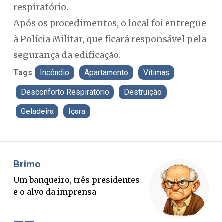
respiratório.
Após os procedimentos, o local foi entregue
à Polícia Militar, que ficará responsável pela
segurança da edificação.
Tags
Incêndio
Apartamento
Vítimas
Desconforto Respiratório
Destruição
Geladeira
Içara
Misael Elias
es
O Boato corre mais rápido que a
verdade. Mas quem paga a
conta?