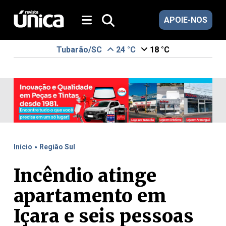
APOIE-NOS
Tubarão/SC
24 °C
18 °C
.
Início
Região Sul
Incêndio atinge
apartamento em
Içara e seis pessoas