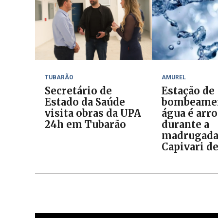
TUBARÃO
AMUREL
Secretário de
Estação de
Estado da Saúde
bombeamen
visita obras da UPA
água é arr
24h em Tubarão
durante a
madrugad
Capivari d