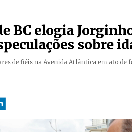
de BC elogia Jorginh
speculações sobre id
es de fiéis na Avenida Atlântica em ato de f