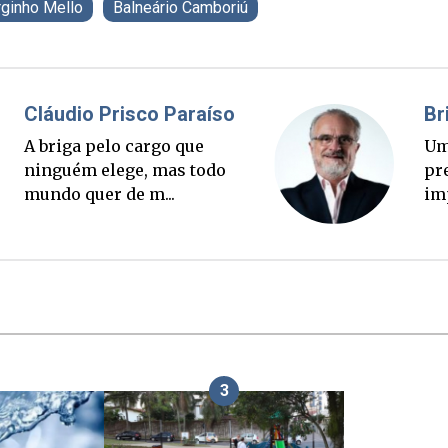
rginho Mello
Balneário Camboriú
Fabiano Bordignon
Cl
Ponte Anita Garibaldi virou
A 
palanque eleitoral
ni
mu
3