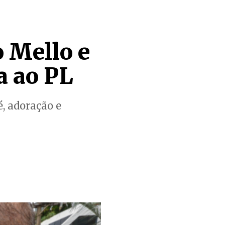
o Mello e
a ao PL
é, adoração e