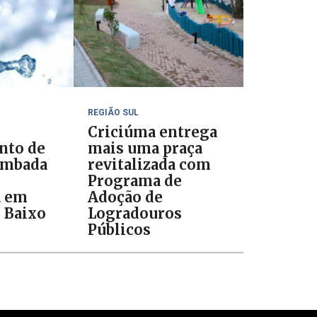
REGIÃO SUL
Criciúma entrega
to de
mais uma praça
ombada
revitalizada com
Programa de
a em
Adoção de
e Baixo
Logradouros
Públicos