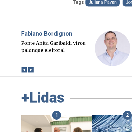
Tags
Juliana Pavan
Jo
Misael Elias
O Boato corre mais rápido
que a verdade. Mas quem
paga a conta?
+Lidas
1
2