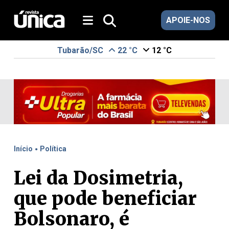
APOIE-NOS
Tubarão/SC
22 °C
12 °C
.
Início
Política
Lei da Dosimetria,
que pode beneficiar
Bolsonaro, é