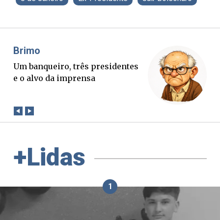
Misael Elias
O Boato corre mais rápido que a
verdade. Mas quem paga a
conta?
+Lidas
1