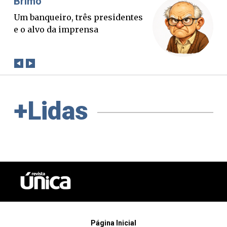
Brimo
Mis
Um banqueiro, três presidentes
O B
e o alvo da imprensa
ver
con
+Lidas
Página Inicial