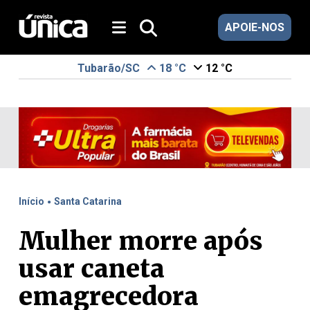
APOIE-NOS
Tubarão/SC
18 °C
12 °C
.
Início
Santa Catarina
Mulher morre após
usar caneta
emagrecedora