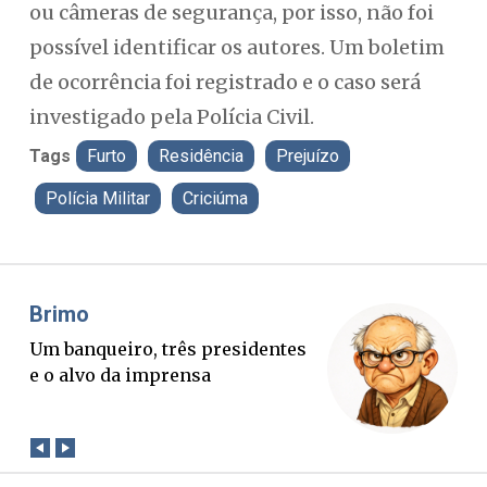
ou câmeras de segurança, por isso, não foi
possível identificar os autores. Um boletim
de ocorrência foi registrado e o caso será
investigado pela Polícia Civil.
Tags
Furto
Residência
Prejuízo
Polícia Militar
Criciúma
Misael Elias
O Boato corre mais rápido que a
verdade. Mas quem paga a
conta?