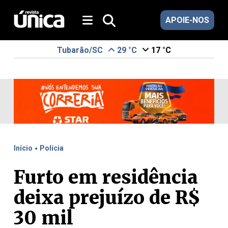
APOIE-NOS
Tubarão/SC
29 °C
17 °C
.
Início
Polícia
Furto em residência
deixa prejuízo de R$
30 mil