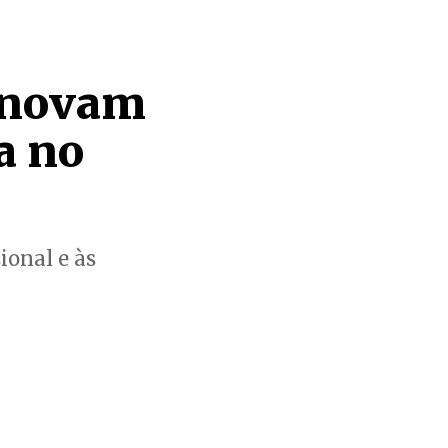
enovam
a no
ional e às