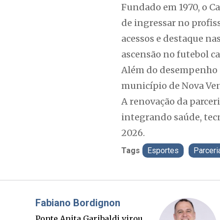
Fundado em 1970, o Ca
de ingressar no profi
acessos e destaque na
ascensão no futebol ca
Além do desempenho es
município de Nova Ven
A renovação da parcer
integrando saúde, tec
2026.
Tags
Esportes
Parceri
Misael Elias
O Boato corre mais rápido