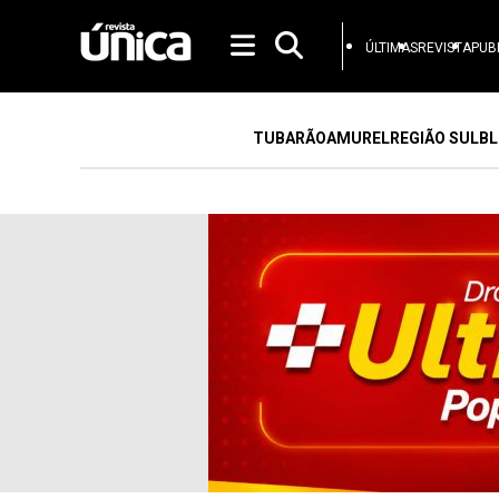
ÚLTIMAS
REVISTA
PUB
TUBARÃO
AMUREL
REGIÃO SUL
BL