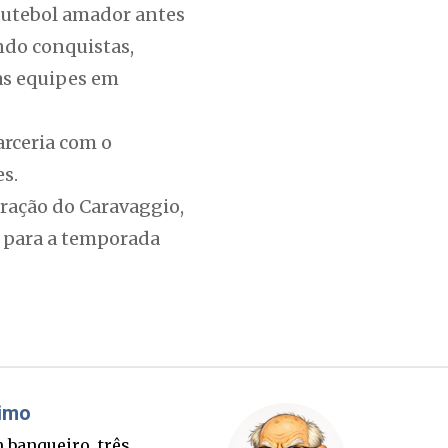
futebol amador antes
ndo conquistas,
as equipes em
rceria com o
s.
uração do Caravaggio,
a para a temporada
áudio Prisco Paraíso
Brimo
te lançada e tabuleiro
Um banqu