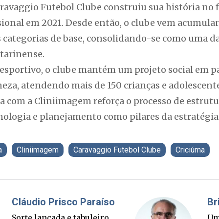
ravaggio Futebol Clube construiu sua história no 
ssional em 2021. Desde então, o clube vem acumula
s categorias de base, consolidando-se como uma d
tarinense.
portivo, o clube mantém um projeto social em pa
eza, atendendo mais de 150 crianças e adolescente
ia com a Cliniimagem reforça o processo de estrut
nologia e planejamento como pilares da estratégi
a
Cliniimagem
Caravaggio Futebol Clube
Criciúma
Fabiano Bordignon
Cl
Ponte Anita Garibaldi virou
Sor