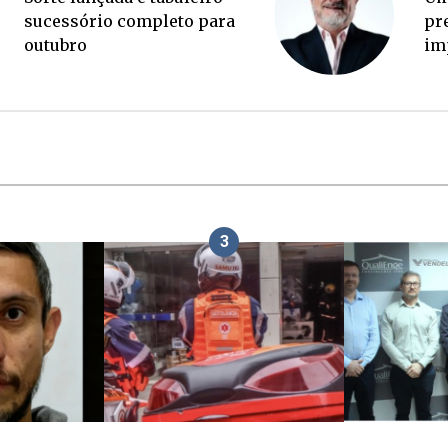
palanque eleitoral
su
ou
3