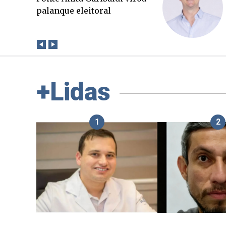
que a verdade. Mas quem
paga a conta?
+Lidas
1
2