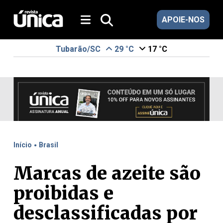
APOIE-NOS
Tubarão/SC
29 °C
17 °C
.
Início
Brasil
Marcas de azeite são
proibidas e
desclassificadas por