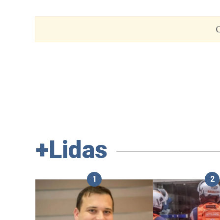
C
+Lidas
1
2