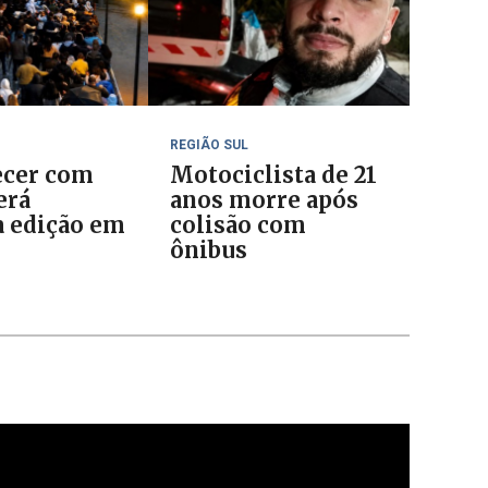
REGIÃO SUL
cer com
Motociclista de 21
erá
anos morre após
 edição em
colisão com
o
ônibus