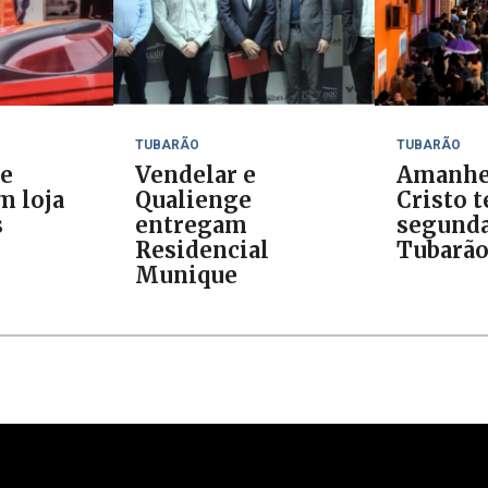
TUBARÃO
TUBARÃO
de
Vendelar e
Amanhe
m loja
Qualienge
Cristo t
s
entregam
segunda
Residencial
Tubarã
Munique