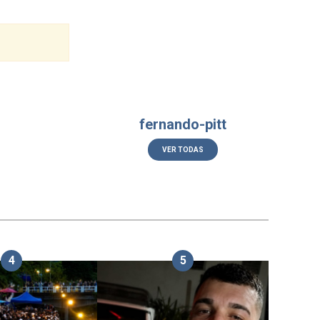
fernando-pitt
VER TODAS
4
5