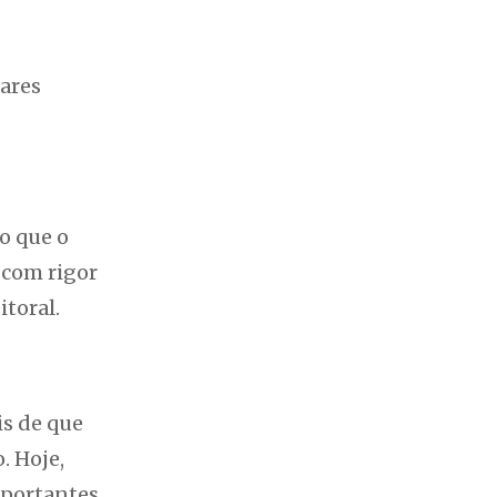
tares
o que o
 com rigor
toral.
is de que
. Hoje,
mportantes