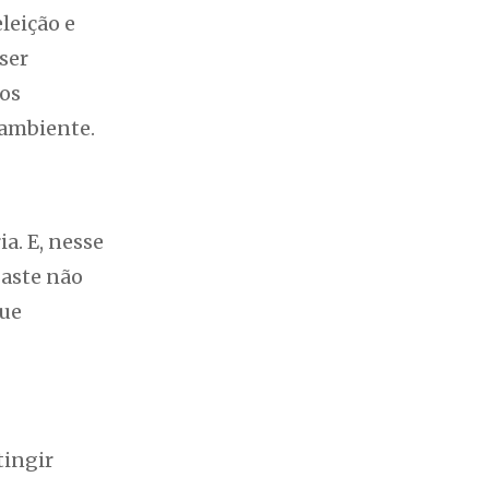
leição e
ser
os
 ambiente.
a. E, nesse
gaste não
que
tingir