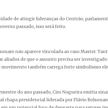
ssidade de atingir lideranças do Centrão, parlamen
verno passado, isso será feito.
lsonaro não aparece vinculada ao caso Master. Tant
ar aliados de que o assunto precisa ser investigado
 O movimento também carrega forte simbolismo elei
mestre do ano passado, Ciro Nogueira emitia sina
 chapa presidencial liderada por Flávio Bolsonaro
 em um potencial foco de desgaste para setores i