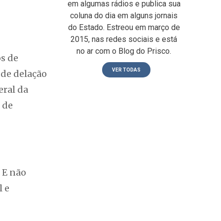
em algumas rádios e publica sua
coluna do dia em alguns jornais
do Estado. Estreou em março de
2015, nas redes sociais e está
no ar com o Blog do Prisco.
s de
VER TODAS
 de delação
eral da
 de
 E não
 e