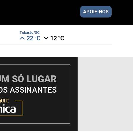
APOIE-NOS
Tubarão/SC
22 °C
12 °C