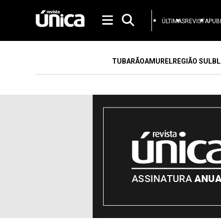
ÚLTIMAS
REVISTA
PUB
TUBARÃO
AMUREL
REGIÃO SUL
BL