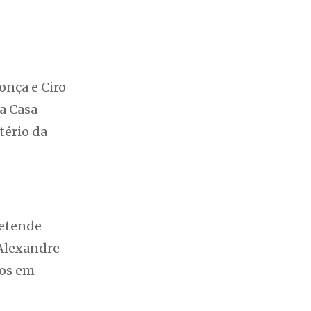
onça e Ciro
a Casa
tério da
retende
 Alexandre
dos em