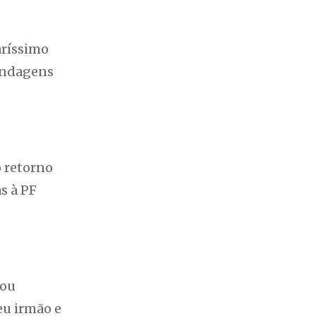
aríssimo
lindagens
o retorno
s à PF
cou
eu irmão e