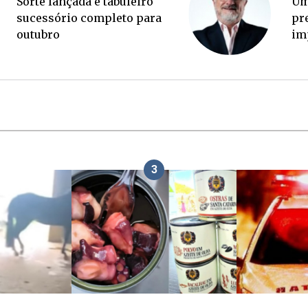
Ponte Anita Garibaldi virou
palanque eleitoral
3