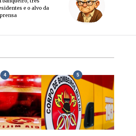
Sorte lançada e tabuleiro
sucessório completo para
outubro
4
5