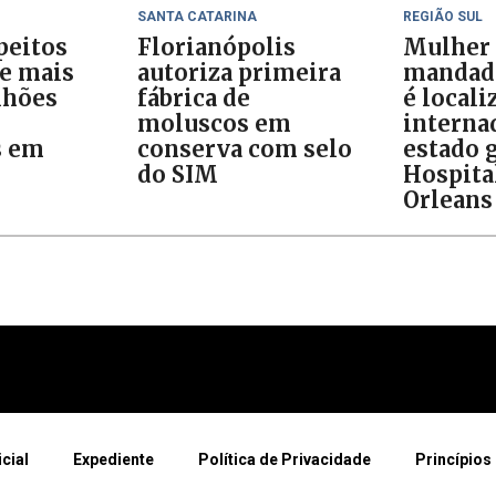
SANTA CATARINA
REGIÃO SUL
peitos
Florianópolis
Mulher
 e mais
autoriza primeira
mandado
lhões
fábrica de
é locali
moluscos em
interna
s em
conserva com selo
estado 
do SIM
Hospita
Orleans
icial
Expediente
Política de Privacidade
Princípios 