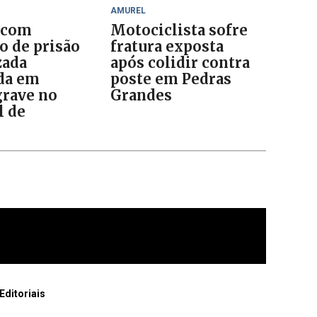
AMUREL
 com
Motociclista sofre
 de prisão
fratura exposta
zada
após colidir contra
da em
poste em Pedras
grave no
Grandes
l de
Editoriais