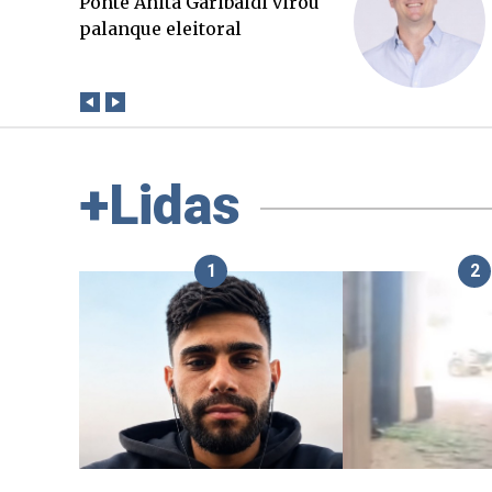
O Boato corre mais rápido
que a verdade. Mas quem
paga a conta?
+Lidas
1
2