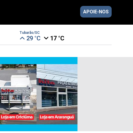
APOIE-NOS
Tubarão/SC
29 °C
17 °C