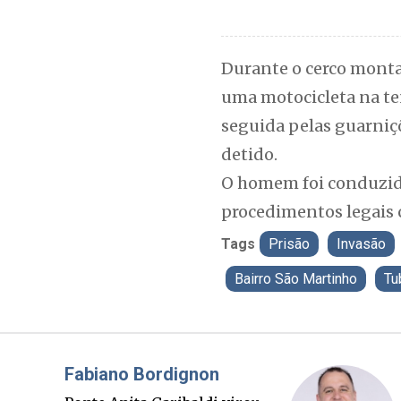
​Durante o cerco monta
uma motocicleta na ten
seguida pelas guarniçõ
detido.
​O homem foi conduzido
procedimentos legais c
Tags
Prisão
Invasão
Bairro São Martinho
Tu
Misael Elias