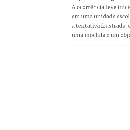
​A ocorrência teve in
em uma unidade escola
a tentativa frustrada,
uma mochila e um obje