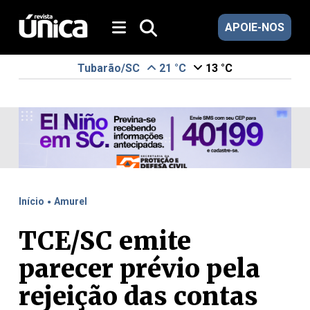
APOIE-NOS
Tubarão/SC
21 °C
13 °C
.
Início
Amurel
TCE/SC emite
parecer prévio pela
rejeição das contas