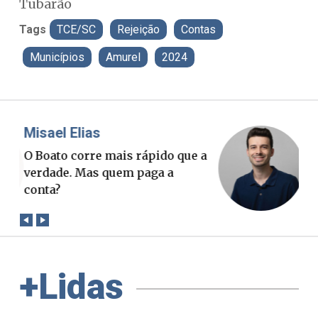
Tubarão
Tags
TCE/SC
Rejeição
Contas
Municípios
Amurel
2024
Misael Elias
Fa
O Boato corre mais rápido que a
Pon
verdade. Mas quem paga a
pal
conta?
+Lidas