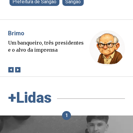
Prefeitura de Sangão
Sangão
Misael Elias
residentes
O Boato corre mais rápido q
verdade. Mas quem paga a
conta?
+Lidas
1