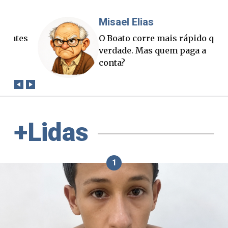
Misael Elias
Fa
O Boato corre mais rápido que a
Pon
verdade. Mas quem paga a
pal
conta?
+Lidas
1