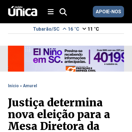
APOIE-NOS
Tubarão/SC
16 °C
11 °C
.
Início
Amurel
Justiça determina
nova eleição para a
Mesa Diretora da