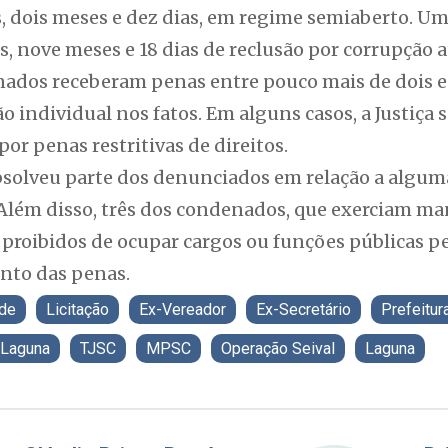
, dois meses e dez dias, em regime semiaberto. Um
s, nove meses e 18 dias de reclusão por corrupção a
ados receberam penas entre pouco mais de dois e t
o individual nos fatos. Em alguns casos, a Justiça 
por penas restritivas de direitos.
olveu parte dos denunciados em relação a alguma
 Além disso, três dos condenados, que exerciam ma
 proibidos de ocupar cargos ou funções públicas pe
nto das penas.
de
Licitação
Ex-Vereador
Ex-Secretário
Prefeitur
 Laguna
TJSC
MPSC
Operação Seival
Laguna