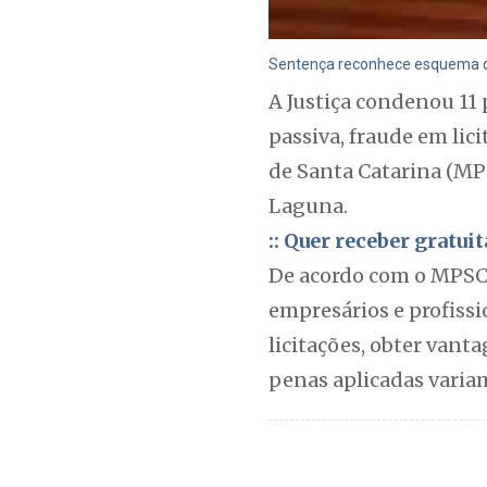
Sentença reconhece esquema de
A Justiça condenou 11 
passiva, fraude em lic
de Santa Catarina (MP
Laguna.
:: Quer receber gratu
De acordo com o MPSC,
empresários e profiss
licitações, obter vant
penas aplicadas variam