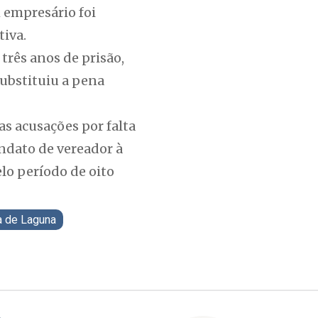
 empresário foi
tiva.
rês anos de prisão,
substituiu a pena
s acusações por falta
ndato de vereador à
lo período de oito
a de Laguna