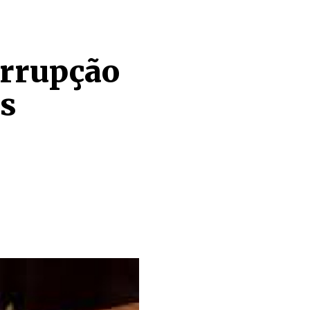
orrupção
os