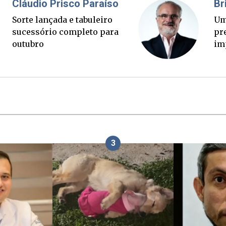
Fabiano Bordignon
Cl
Ponte Anita Garibaldi virou
Sor
palanque eleitoral
su
ou
3