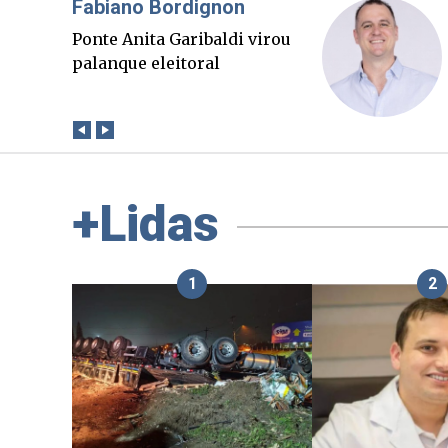
Misael Elias
O Boato corre mais rápido
que a verdade. Mas quem
paga a conta?
+Lidas
1
2