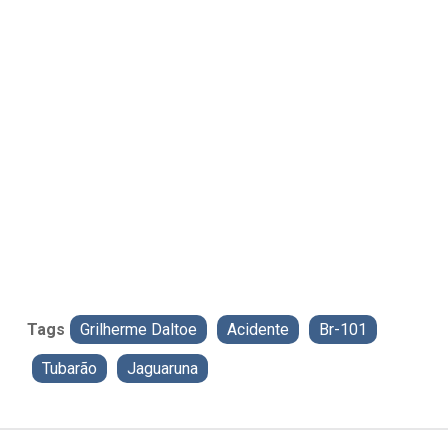
Tags
Grilherme Daltoe
Acidente
Br-101
Tubarão
Jaguaruna