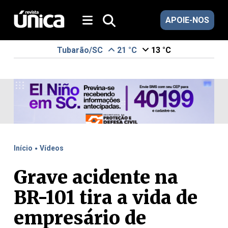
APOIE-NOS
Tubarão/SC
21 °C
13 °C
.
Início
Vídeos
Grave acidente na
BR-101 tira a vida de
empresário de