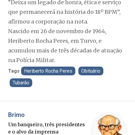
“Deixa um legado de honra, ética e serviço
que permanecerá na história do 18º BPM”,
afirmou a corporação na nota.
Nascido em 26 de novembro de 1964,
Heriberto Rocha Peres, em Turvo, e
acumulou mais de três décadas de atuação
na Polícia Militar.
Tags
Heriberto Rocha Peres
Obituário
Tubarão
Misael Elias
Fa
O Boato corre mais rápido que a
Pon
verdade. Mas quem paga a
pal