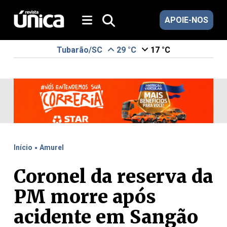
APOIE-NOS
Tubarão/SC
29 °C
17 °C
.
Início
Amurel
Coronel da reserva da
PM morre após
acidente em Sangão